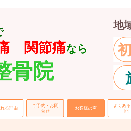
地
で
痛 関節痛
なら
整骨院
ご予約・お問
よくある
ばれる理由
お客様の声
合せ
問