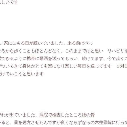
れしいです
て、家にこもる日が続いていました、来る前はべっ
ごろから歩くこともほとんどなく、このままではと思い リハビリ
習できるように携帯に動画を送ってもらい 続けてます、今で歩く
がついてきて身体かとても楽になり楽しい毎日を送ってます １対
続けていこうと思います
びれが出ていました、病院で検査したところ腰の骨
いると、薬を処方させたんですが良くならずならの木整骨院に行っ