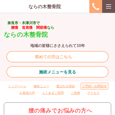
ならの木整骨院
奈良市・木津川市で
腰痛 首肩痛 関節痛
なら
ならの木整骨院
地域の皆様にささえられて10年
初めての方はこちら
施術メニューを見る
トップページ
施術ニュー
選ばれる理由
ご予約・お問合せ
お客様の声
よくあるご質問
ご挨拶
アクセス
腰の痛みでお悩みの方へ