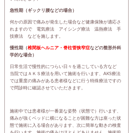
急性期（ギックリ腰などの場合）
何かの原因で痛みが発生した場合など健康保険が適応さ
れますので 電気療法 アイシング療法 温熱療法 手
技療法 などを施します。
慢性期（
椎間板ヘルニア・脊柱管狭窄症
などの整形外科
学的な場合）
日常生活で慢性的につらい日々を過ごしている方など
当院ではＡＫＳ療法を用いて施術を行います、AKS療法
では重度の痛みがある患者様などに行う特殊療法ですの
で問診時に確認させていただきます。
施術中では患者様が一番楽な姿勢（状態で）行います、
痛みが強くベッドに横になることが困難な方は座った状
態で施術に入る場合があります、次に簡単な動きの検査
を行います、施術の痛みはほとんどありません、施術前